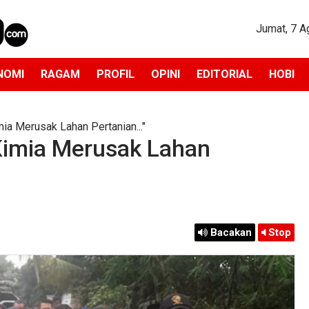
Jumat, 7 A
NOMI
RAGAM
PROFIL
OPINI
EDITORIAL
HOBI
ia Merusak Lahan Pertanian..."
Kimia Merusak Lahan
Bacakan
Stop