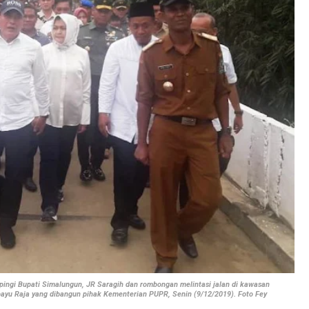
pingi Bupati Simalungun, JR Saragih dan rombongan melintasi jalan di kawasan
yu Raja yang dibangun pihak Kementerian PUPR, Senin (9/12/2019). Foto Fey