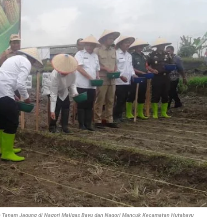
kan Tanam Jagung di Nagori Maligas Bayu dan Nagori Mancuk Kecamatan Hutabayu