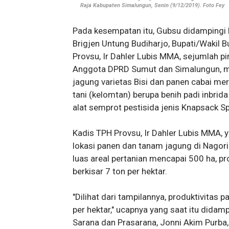
Raja Kabupaten Simalungun, Senin (9/12/2019). Foto Fey
Pada kesempatan itu, Gubsu didampingi 
Brigjen Untung Budiharjo, Bupati/Wakil 
Provsu, Ir Dahler Lubis MMA, sejumlah 
Anggota DPRD Sumut dan Simalungun, me
jagung varietas Bisi dan panen cabai me
tani (kelomtan) berupa benih padi inbrid
alat semprot pestisida jenis Knapsack S
Kadis TPH Provsu, Ir Dahler Lubis MMA, 
lokasi panen dan tanam jagung di Nagori 
luas areal pertanian mencapai 500 ha, pro
berkisar 7 ton per hektar.
"Dilihat dari tampilannya, produktivitas p
per hektar," ucapnya yang saat itu dida
Sarana dan Prasarana, Jonni Akim Purba, 