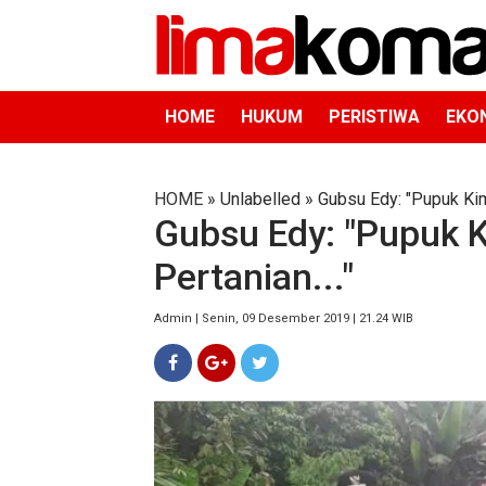
HOME
HUKUM
PERISTIWA
EKO
HOME
» Unlabelled » Gubsu Edy: "Pupuk Kim
Gubsu Edy: "Pupuk 
Pertanian..."
Admin | Senin, 09 Desember 2019 | 21.24 WIB