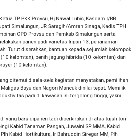
Ketua TP PKK Provsu, Hj Nawal Lubis, Kasdam I/BB
Bupati Simalungun, JR Saragih/Amran Sinaga, Kadis TPH
pimpinan OPD Provsu dan Pemkab Simalungun serta
lakukan panen padi varietas Inpari 13, penanaman
rah. Turut diserahkan, bantuan kepada sejumlah kelompok
a (10 kelomtan), benih jagung hibrida (10 kelomtan) dan
prayer (10 kelomtan).
yang ditemui disela-sela kegiatan menyatakan, pemilihan
Maligas Bayu dan Nagori Mancuk dinilai tepat. Memiliki
duktivitas padi di kawasan ini tergolong tinggi, yakni
adi yang baru dipanen tadi diperkirakan di atas tujuh ton
mpingi Kabid Tanaman Pangan, Juwaini SP MMA, Kabid
Plh Kabid Hortikultura, Ir Bahruddin Siregar MM, Plh