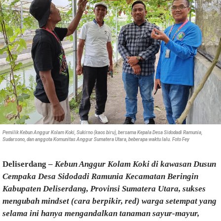
Pemilik Kebun Anggur Kolam Koki, Sukirno (kaos biru), bersama Kepala Desa Sidodadi Ramunia,
Sudarsono, dan anggota Komunitas Anggur Sumatera Utara, beberapa waktu lalu. Foto Fey
Deliserdang –
Kebun Anggur Kolam Koki di kawasan Dusun
Cempaka Desa Sidodadi Ramunia Kecamatan Beringin
Kabupaten Deliserdang, Provinsi Sumatera Utara, sukses
mengubah mindset (cara berpikir, red) warga setempat yang
selama ini hanya mengandalkan tanaman sayur-mayur,