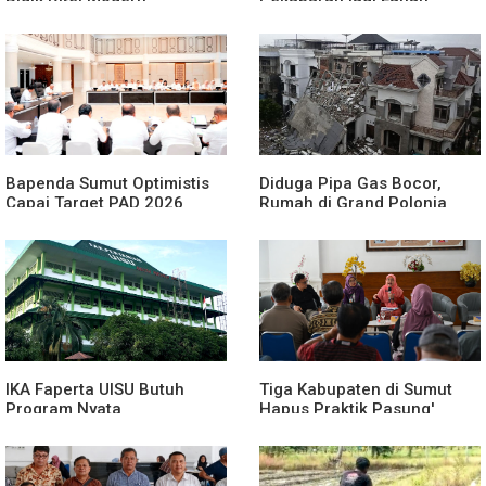
Produktif
Bapenda Sumut Optimistis
Diduga Pipa Gas Bocor,
Capai Target PAD 2026
Rumah di Grand Polonia
Meledak
IKA Faperta UISU Butuh
Tiga Kabupaten di Sumut
Program Nyata
Hapus Praktik Pasung'
ODGJ