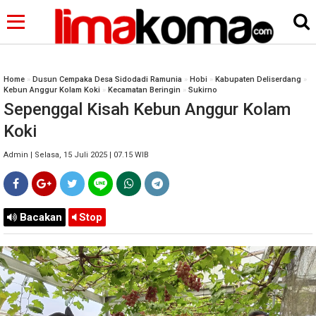
Home
»
Dusun Cempaka Desa Sidodadi Ramunia
»
Hobi
»
Kabupaten Deliserdang
»
Kebun Anggur Kolam Koki
»
Kecamatan Beringin
»
Sukirno
Sepenggal Kisah Kebun Anggur Kolam
Koki
Admin | Selasa, 15 Juli 2025 | 07.15 WIB
Bacakan
Stop