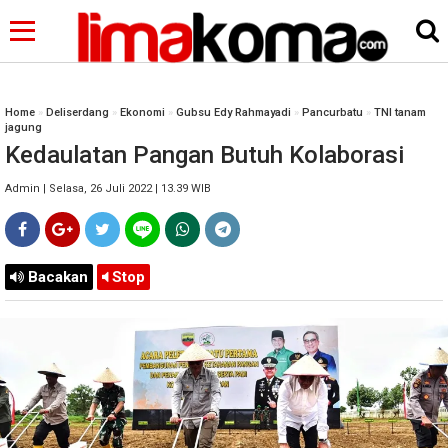
Home
»
Deliserdang
»
Ekonomi
»
Gubsu Edy Rahmayadi
»
Pancurbatu
»
TNI tanam
jagung
Kedaulatan Pangan Butuh Kolaborasi
Admin | Selasa, 26 Juli 2022 | 13.39 WIB
Bacakan
Stop