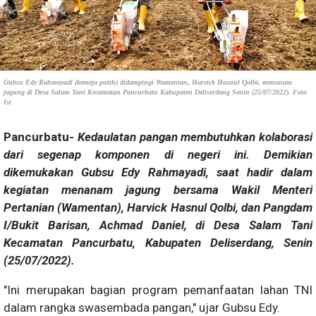
Gubsu Edy Rahmayadi (kemeja putih) didampingi Wamentan, Harvick Hasnul Qolbi, menanam
jagung di Desa Salam Tani Kecamatan Pancurbatu Kabupaten Deliserdang Senin (25/07/2022). Foto
Ist
Pancurbatu-
Kedaulatan pangan membutuhkan kolaborasi
dari segenap komponen di negeri ini. Demikian
dikemukakan Gubsu Edy Rahmayadi, saat hadir dalam
kegiatan menanam jagung bersama Wakil Menteri
Pertanian (Wamentan), Harvick Hasnul Qolbi, dan Pangdam
I/Bukit Barisan, Achmad Daniel, di Desa Salam Tani
Kecamatan Pancurbatu, Kabupaten Deliserdang, Senin
(25/07/2022).
"Ini merupakan bagian program pemanfaatan lahan TNI
dalam rangka swasembada pangan," ujar Gubsu Edy.