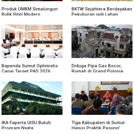
Produk UMKM Simalungun
BKTW Sejahtera Berdayakan
Bidik Ritel Modern
Pekuburan jadi Lahan
Produktif
Bapenda Sumut Optimistis
Diduga Pipa Gas Bocor,
Capai Target PAD 2026
Rumah di Grand Polonia
Meledak
IKA Faperta UISU Butuh
Tiga Kabupaten di Sumut
Program Nyata
Hapus Praktik Pasung'
ODGJ