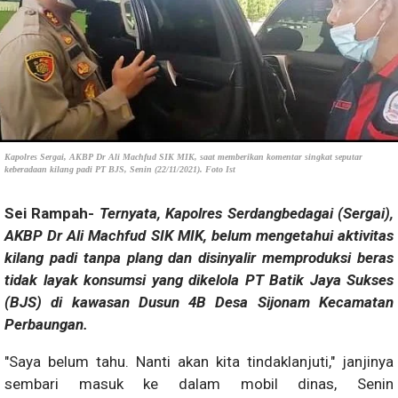
Kapolres Sergai, AKBP Dr Ali Machfud SIK MIK, saat memberikan komentar singkat seputar
keberadaan kilang padi PT BJS, Senin (22/11/2021). Foto Ist
Sei Rampah-
Ternyata, Kapolres Serdangbedagai (Sergai),
AKBP Dr Ali Machfud SIK MIK, belum mengetahui aktivitas
kilang padi tanpa plang dan disinyalir memproduksi beras
tidak layak konsumsi yang dikelola PT Batik Jaya Sukses
(BJS) di kawasan Dusun 4B Desa Sijonam Kecamatan
Perbaungan.
"Saya belum tahu. Nanti akan kita tindaklanjuti," janjinya
sembari masuk ke dalam mobil dinas, Senin