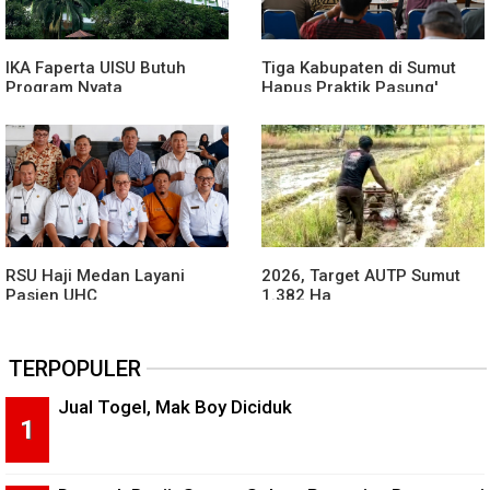
IKA Faperta UISU Butuh
Tiga Kabupaten di Sumut
Program Nyata
Hapus Praktik Pasung'
ODGJ
RSU Haji Medan Layani
2026, Target AUTP Sumut
Pasien UHC
1.382 Ha
TERPOPULER
Jual Togel, Mak Boy Diciduk