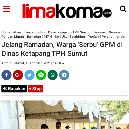
Home
»
Ahmad Fauzan Lubis
»
Dinas Ketapang TPH Sumut
»
Ekonomi
»
Gerakan
Pangan Murah
»
Ramadan 1447 H
»
Seri Ukur Sembiring
»
Yusfahri Perangin-angin
Jelang Ramadan, Warga 'Serbu' GPM di
Dinas Ketapang TPH Sumut
Admin | Jumat, 13 Februari 2026 | 14.00 WIB
Bacakan
Stop