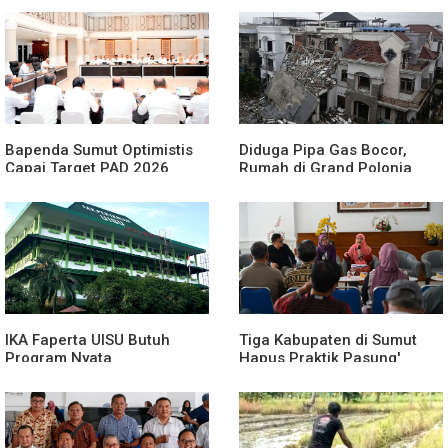
Bapenda Sumut Optimistis
Diduga Pipa Gas Bocor,
Capai Target PAD 2026
Rumah di Grand Polonia
Meledak
IKA Faperta UISU Butuh
Tiga Kabupaten di Sumut
Program Nyata
Hapus Praktik Pasung'
ODGJ