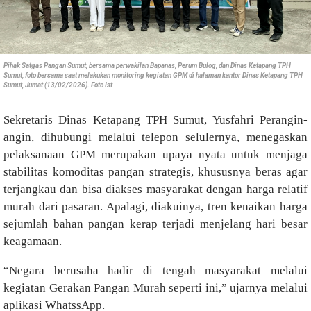
Pihak Satgas Pangan Sumut, bersama perwakilan Bapanas, Perum Bulog, dan Dinas Ketapang TPH
Sumut, foto bersama saat melakukan monitoring kegiatan GPM di halaman kantor Dinas Ketapang TPH
Sumut, Jumat (13/02/2026). Foto Ist
Sekretaris Dinas Ketapang TPH Sumut, Yusfahri Perangin-
angin, dihubungi melalui telepon selulernya, menegaskan
pelaksanaan GPM merupakan upaya nyata untuk menjaga
stabilitas komoditas pangan strategis, khususnya beras agar
terjangkau dan bisa diakses masyarakat dengan harga relatif
murah dari pasaran. Apalagi, diakuinya, tren kenaikan harga
sejumlah bahan pangan kerap terjadi menjelang hari besar
keagamaan.
“Negara berusaha hadir di tengah masyarakat melalui
kegiatan Gerakan Pangan Murah seperti ini,” ujarnya melalui
aplikasi WhatssApp.