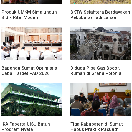
Produk UMKM Simalungun
BKTW Sejahtera Berdayakan
Bidik Ritel Modern
Pekuburan jadi Lahan
Produktif
Bapenda Sumut Optimistis
Diduga Pipa Gas Bocor,
Capai Target PAD 2026
Rumah di Grand Polonia
Meledak
IKA Faperta UISU Butuh
Tiga Kabupaten di Sumut
Program Nyata
Hapus Praktik Pasung'