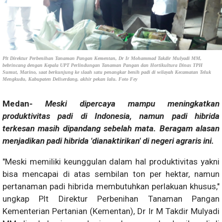
Plt Direktur Perbenihan Tanaman Pangan Kementan, Dr Ir Mohammad Takdir Mulyadi MM,
bebrincang dengan Kepala UPT Perlindungan Tanaman Pangan dan Hortikultura Dinas TPH
Sumut, Marino, saat berkunjung ke slaah satu penangkar benih padi di wilayah Kecamatan Teluk
Mengkudu, Kabupaten Deliserdang, akhir pekan lalu. Foto Fey
Medan-
Meski dipercaya mampu meningkatkan
produktivitas padi di Indonesia, namun padi hibrida
terkesan masih dipandang sebelah mata. Beragam alasan
menjadikan padi hibrida 'dianaktirikan' di negeri agraris ini.
"Meski memiliki keunggulan dalam hal produktivitas yakni
bisa mencapai di atas sembilan ton per hektar, namun
pertanaman padi hibrida membutuhkan perlakuan khusus,"
ungkap Plt Direktur Perbenihan Tanaman Pangan
Kementerian Pertanian (Kementan), Dr Ir M Takdir Mulyadi