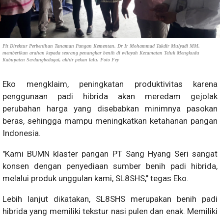
Plt Direktur Perbenihan Tanaman Pangan Kementan, Dr Ir Mohammad Takdir Mulyadi MM,
memberikan arahan kepada seorang penangkar benih di wilayah Kecamatan Teluk Mengkudu
Kabupaten Serdangbedagai, akhir pekan lalu. Foto Fey
Eko mengklaim, peningkatan produktivitas karena
penggunaan padi hibrida akan meredam gejolak
perubahan harga yang disebabkan minimnya pasokan
beras, sehingga mampu meningkatkan ketahanan pangan
Indonesia.
"Kami BUMN klaster pangan PT Sang Hyang Seri sangat
konsen dengan penyediaan sumber benih padi hibrida,
melalui produk unggulan kami, SL8SHS," tegas Eko.
Lebih lanjut dikatakan, SL8SHS merupakan benih padi
hibrida yang memiliki tekstur nasi pulen dan enak. Memiliki