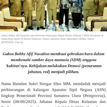
Gubsu Bobby Afif Nasution saat menerima kunjungan Deputi Direksi Wilayah I BPJS Kesehatan di
ruang kerja lantai 10 Kantor Gubernur Sumut, kawasan Jalan Diponegoro Medan, Selasa
(09/09/2025). Foto Ist
Gubsu Bobby Afif Nasution membuat gebrakan baru dalam
membenahi sumber daya manusia (SDM) anggota
'kabinet'nya. Kebijakan melakukan Demosi (penurunan
jabatan, red) menjadi pilihan.
Nama Hamdan Sukri Siregar SSos MM, mendadak menjadi
perbincangan di kalangan Aparatur Sipil Negara (ASN)
lingkup Pemerintah Provinsi Sumatera Utara (Pemprovsu),
Senin (08/09/2025). Jabatan Kepala Dinas Kelautan dan