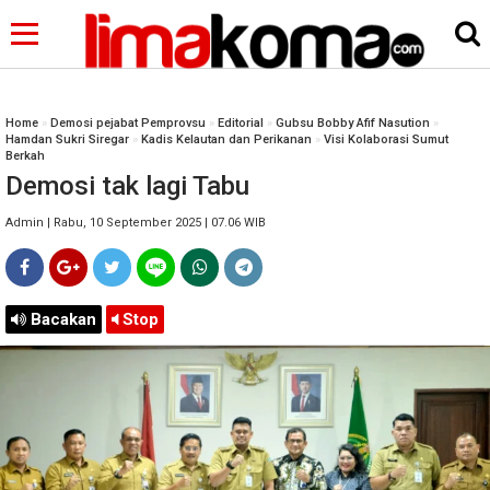
Home
»
Demosi pejabat Pemprovsu
»
Editorial
»
Gubsu Bobby Afif Nasution
»
Hamdan Sukri Siregar
»
Kadis Kelautan dan Perikanan
»
Visi Kolaborasi Sumut
Berkah
Demosi tak lagi Tabu
Admin | Rabu, 10 September 2025 | 07.06 WIB
Bacakan
Stop