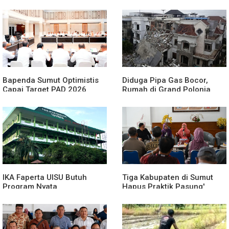
Produktif
Bapenda Sumut Optimistis
Diduga Pipa Gas Bocor,
Capai Target PAD 2026
Rumah di Grand Polonia
Meledak
IKA Faperta UISU Butuh
Tiga Kabupaten di Sumut
Program Nyata
Hapus Praktik Pasung'
ODGJ