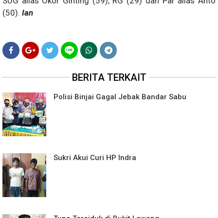
SUG alias Okor Ginting (59), RG (29) dan Par alias Anto
(50).
Ian
BERITA TERKAIT
Polisi Binjai Gagal Jebak Bandar Sabu
Sukri Akui Curi HP Indra