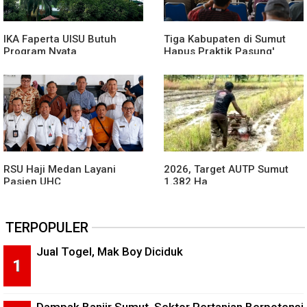
IKA Faperta UISU Butuh
Tiga Kabupaten di Sumut
Program Nyata
Hapus Praktik Pasung'
ODGJ
RSU Haji Medan Layani
2026, Target AUTP Sumut
Pasien UHC
1.382 Ha
TERPOPULER
Jual Togel, Mak Boy Diciduk