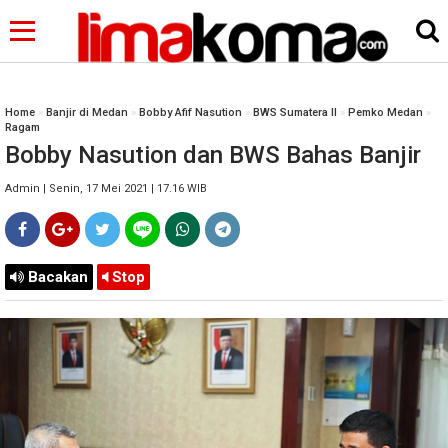
Home
»
Banjir di Medan
»
Bobby Afif Nasution
»
BWS Sumatera II
»
Pemko Medan
»
Ragam
Bobby Nasution dan BWS Bahas Banjir
Admin | Senin, 17 Mei 2021 | 17.16 WIB
Bacakan
Stop