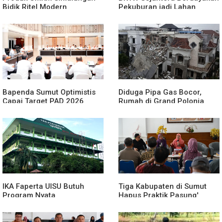
Bidik Ritel Modern
Pekuburan jadi Lahan
Produktif
Bapenda Sumut Optimistis
Diduga Pipa Gas Bocor,
Capai Target PAD 2026
Rumah di Grand Polonia
Meledak
IKA Faperta UISU Butuh
Tiga Kabupaten di Sumut
Program Nyata
Hapus Praktik Pasung'
ODGJ