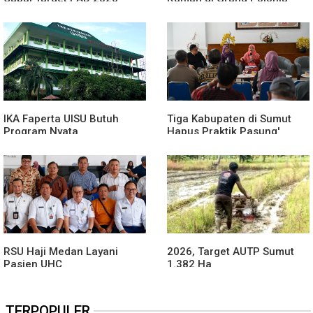
Meledak
IKA Faperta UISU Butuh
Tiga Kabupaten di Sumut
Program Nyata
Hapus Praktik Pasung'
ODGJ
RSU Haji Medan Layani
2026, Target AUTP Sumut
Pasien UHC
1.382 Ha
TERPOPULER