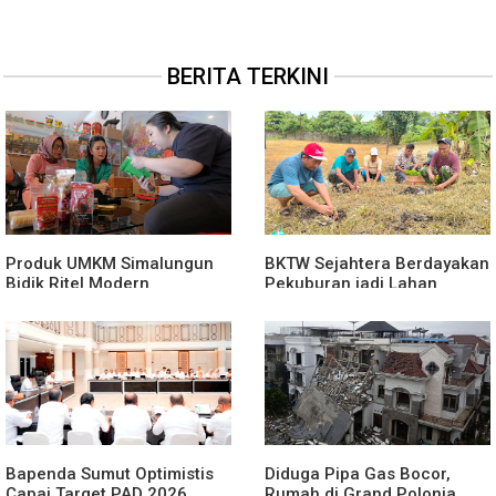
BERITA TERKINI
Produk UMKM Simalungun
BKTW Sejahtera Berdayakan
Bidik Ritel Modern
Pekuburan jadi Lahan
Produktif
Bapenda Sumut Optimistis
Diduga Pipa Gas Bocor,
Capai Target PAD 2026
Rumah di Grand Polonia