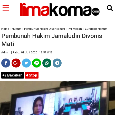
Home
»
Hukum
»
Pembunuh Hakim Divonis mati
»
PN Medan
»
Zuraidah Hanum
Pembunuh Hakim Jamaludin Divonis
Mati
Admin | Rabu, 01 Juli 2020 | 18.57 WIB
Bacakan
Stop