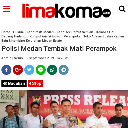
Home
»
Hukum
»
Kapolresta Medan
»
Kapolsek Percut Seituan
»
Kombes Pol
Dadang Hartanto
»
Kompol Aris Wibowo
»
Perampokan Toko Alfamart Jalan Kapten
Batu Sihombing Kelurahan Medan Estate
Polisi Medan Tembak Mati Perampok
Admin | Senin, 02 September 2019 | 14.23 WIB
Bacakan
Stop