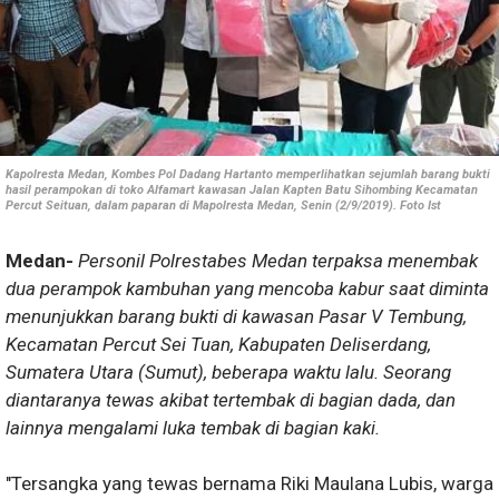
Kapolresta Medan, Kombes Pol Dadang Hartanto memperlihatkan sejumlah barang bukti
hasil perampokan di toko Alfamart kawasan Jalan Kapten Batu Sihombing Kecamatan
Percut Seituan, dalam paparan di Mapolresta Medan, Senin (2/9/2019). Foto Ist
Medan-
Personil Polrestabes Medan terpaksa menembak
dua perampok kambuhan yang mencoba kabur saat diminta
menunjukkan barang bukti di kawasan Pasar V Tembung,
Kecamatan Percut Sei Tuan, Kabupaten Deliserdang,
Sumatera Utara (Sumut), beberapa waktu lalu. Seorang
diantaranya tewas akibat tertembak di bagian dada, dan
lainnya mengalami luka tembak di bagian kaki.
"Tersangka yang tewas bernama Riki Maulana Lubis, warga