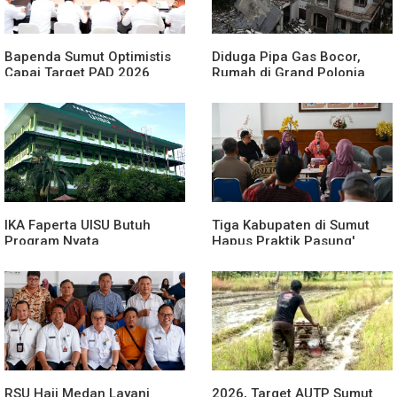
Bapenda Sumut Optimistis
Diduga Pipa Gas Bocor,
Capai Target PAD 2026
Rumah di Grand Polonia
Meledak
IKA Faperta UISU Butuh
Tiga Kabupaten di Sumut
Program Nyata
Hapus Praktik Pasung'
ODGJ
RSU Haji Medan Layani
2026, Target AUTP Sumut