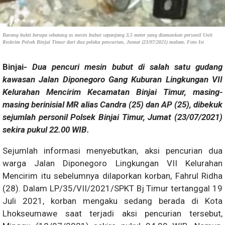
Barang bukti berupa sebatang as mesin bubut sepanjang 3,5 meter yang diamankan personil Unit
Reskrim Polsek Binjai Timur dari dua pelaku pencurian, Jumat (23/07/2021) malam. Foto Ist
Binjai-
Dua pencuri mesin bubut di salah satu gudang
kawasan Jalan Diponegoro Gang Kuburan Lingkungan VII
Kelurahan Mencirim Kecamatan Binjai Timur, masing-
masing berinisial MR alias Candra (25) dan AP (25), dibekuk
sejumlah personil Polsek Binjai Timur, Jumat (23/07/2021)
sekira pukul 22.00 WIB.
Sejumlah informasi menyebutkan, aksi pencurian dua
warga Jalan Diponegoro Lingkungan VII Kelurahan
Mencirim itu sebelumnya dilaporkan korban, Fahrul Ridha
(28). Dalam LP/35/VII/2021/SPKT Bj Timur tertanggal 19
Juli 2021, korban mengaku sedang berada di Kota
Lhokseumawe saat terjadi aksi pencurian tersebut,