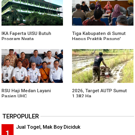
IKA Faperta UISU Butuh
Tiga Kabupaten di Sumut
Program Nyata
Hapus Praktik Pasung'
ODGJ
RSU Haji Medan Layani
2026, Target AUTP Sumut
Pasien UHC
1.382 Ha
TERPOPULER
Jual Togel, Mak Boy Diciduk