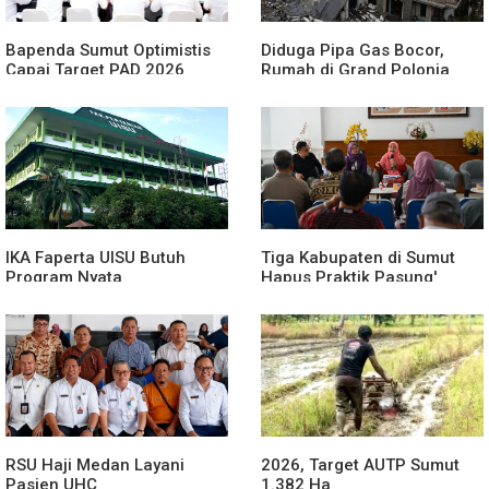
Bapenda Sumut Optimistis
Diduga Pipa Gas Bocor,
Capai Target PAD 2026
Rumah di Grand Polonia
Meledak
IKA Faperta UISU Butuh
Tiga Kabupaten di Sumut
Program Nyata
Hapus Praktik Pasung'
ODGJ
RSU Haji Medan Layani
2026, Target AUTP Sumut
Pasien UHC
1.382 Ha