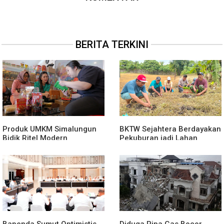
BERITA TERKINI
Produk UMKM Simalungun
BKTW Sejahtera Berdayakan
Bidik Ritel Modern
Pekuburan jadi Lahan
Produktif
Bapenda Sumut Optimistis
Diduga Pipa Gas Bocor,