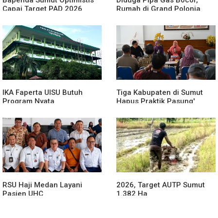
Capai Target PAD 2026
Rumah di Grand Polonia
Meledak
IKA Faperta UISU Butuh
Tiga Kabupaten di Sumut
Program Nyata
Hapus Praktik Pasung'
ODGJ
RSU Haji Medan Layani
2026, Target AUTP Sumut
Pasien UHC
1.382 Ha