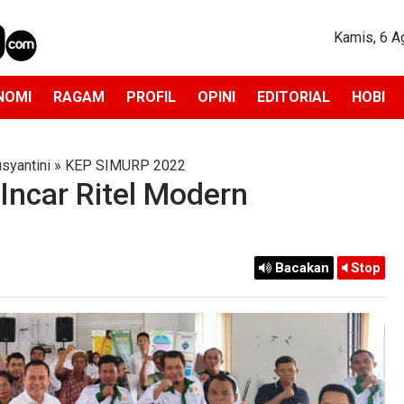
Kamis, 6 A
NOMI
RAGAM
PROFIL
OPINI
EDITORIAL
HOBI
usyantini
»
KEP SIMURP 2022
ncar Ritel Modern
Bacakan
Stop