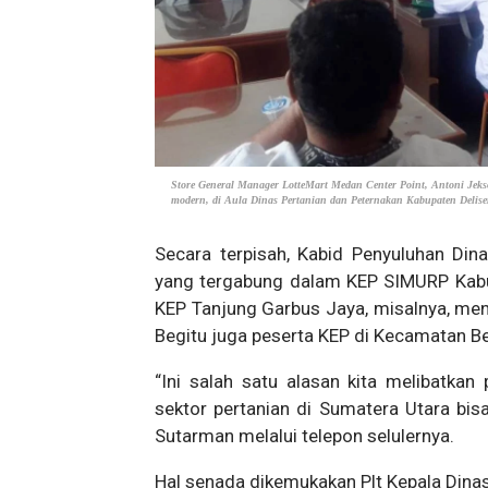
Store General Manager LotteMart Medan Center Point, Antoni Jek
modern, di Aula Dinas Pertanian dan Peternakan Kabupaten Delise
Secara terpisah, Kabid Penyuluhan Din
yang tergabung dalam KEP SIMURP Kabup
KEP Tanjung Garbus Jaya, misalnya, meng
Begitu juga peserta KEP di Kecamatan Be
“Ini salah satu alasan kita melibatka
sektor pertanian di Sumatera Utara bi
Sutarman melalui telepon selulernya.
Hal senada dikemukakan Plt Kepala Dinas