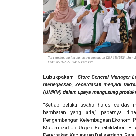
Nara sumber, panitia dan peserta pertemuan KEP SIMURP tahun 20
Rabu (05/10/2022) siang. Foto Fey
Lubukpakam-
Store General Manager Lo
menegaskan, kecerdasan menjadi fakto
(UMKM) dalam upaya mengusung produkny
“Setiap pelaku usaha harus cerdas 
hambatan yang ada,” paparnya dih
Pengembangan Kelembagaan Ekonomi Peta
Modernization Urgen Rehabilitation Pro
Peternakan Kabupaten Deliserdang, Rab