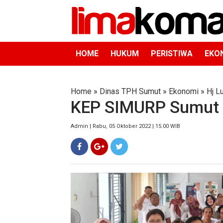
HOME
HUKUM
PERISTIWA
EKO
Home
»
Dinas TPH Sumut
»
Ekonomi
»
Hj L
KEP SIMURP Sumut I
Admin | Rabu, 05 Oktober 2022 | 15.00 WIB