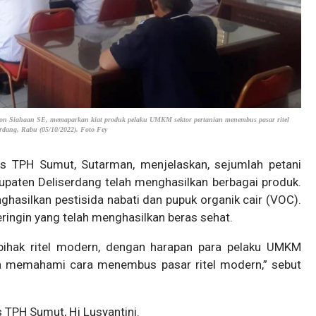
son Siahaan SE, memaparkan kiat produk pelaku UMKM sektor pertanian menembus pasar ritel
rdang, Rabu (05/10/2022). Foto Fey
as TPH Sumut, Sutarman, menjelaskan, sejumlah petani
aten Deliserdang telah menghasilkan berbagai produk.
hasilkan pestisida nabati dan pupuk organik cair (VOC).
ringin yang telah menghasilkan beras sehat.
n pihak ritel modern, dengan harapan para pelaku UMKM
sa memahami cara menembus pasar ritel modern,” sebut
 TPH Sumut, Hj Lusyantini.