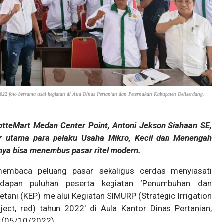
22 foto bersama usai kegiatan di Aua Dinas Pertanian dan Peternakan Kabupaten Deliserdang,
tteMart Medan Center Point, Antoni Jekson Siahaan SE,
r utama para pelaku Usaha Mikro, Kecil dan Menengah
a bisa menembus pasar ritel modern.
membaca peluang pasar sekaligus cerdas menyiasati
adapan puluhan peserta kegiatan ‘Penumbuhan dan
ni (KEP) melalui Kegiatan SIMURP (Strategic Irrigation
ject, red) tahun 2022' di Aula Kantor Dinas Pertanian,
u (05/10/2022).