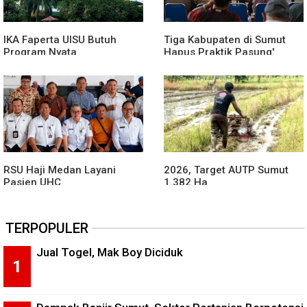
IKA Faperta UISU Butuh
Tiga Kabupaten di Sumut
Program Nyata
Hapus Praktik Pasung'
ODGJ
RSU Haji Medan Layani
2026, Target AUTP Sumut
Pasien UHC
1.382 Ha
TERPOPULER
Jual Togel, Mak Boy Diciduk