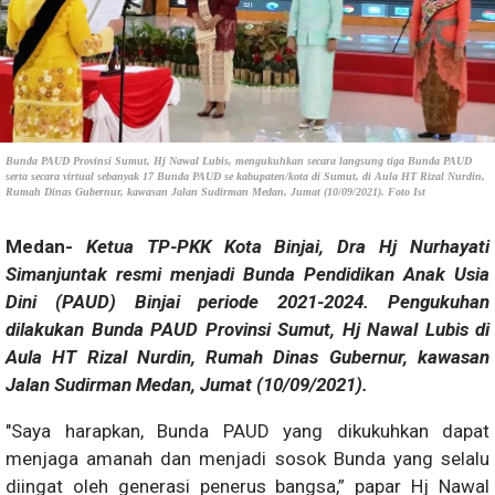
Bunda PAUD Provinsi Sumut, Hj Nawal Lubis, mengukuhkan secara langsung tiga Bunda PAUD
serta secara virtual sebanyak 17 Bunda PAUD se kabupaten/kota di Sumut, di Aula HT Rizal Nurdin,
Rumah Dinas Gubernur, kawasan Jalan Sudirman Medan, Jumat (10/09/2021). Foto Ist
Medan-
Ketua TP-PKK Kota Binjai, Dra Hj Nurhayati
Simanjuntak resmi menjadi Bunda Pendidikan Anak Usia
Dini (PAUD) Binjai periode 2021-2024. Pengukuhan
dilakukan Bunda PAUD Provinsi Sumut, Hj Nawal Lubis di
Aula HT Rizal Nurdin, Rumah Dinas Gubernur, kawasan
Jalan Sudirman Medan, Jumat (10/09/2021).
"Saya harapkan, Bunda PAUD yang dikukuhkan dapat
menjaga amanah dan menjadi sosok Bunda yang selalu
diingat oleh generasi penerus bangsa,” papar Hj Nawal