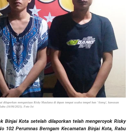
usai dilaporkan menganiaya Risky Maulana di depan tempat usaha tempel ban 'Ateng', kawasan
bu (16/06/2021). Foto Ist
ek Binjai Kota setelah dilaporkan telah mengeroyok Risky
 No 102 Perumnas Berngam Kecamatan Binjai Kota, Rabu