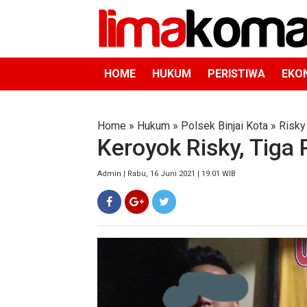
HOME
HUKUM
PERISTIWA
EKO
Home
»
Hukum
»
Polsek Binjai Kota
»
Risky
Keroyok Risky, Tiga 
Admin | Rabu, 16 Juni 2021 | 19.01 WIB