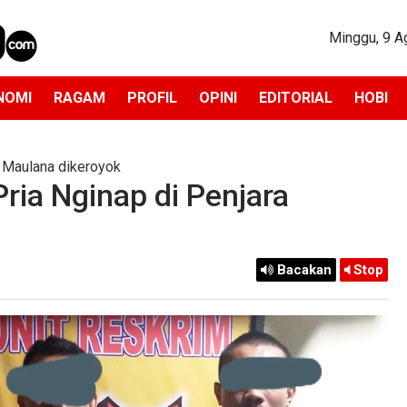
Minggu, 9 A
NOMI
RAGAM
PROFIL
OPINI
EDITORIAL
HOBI
 Maulana dikeroyok
Pria Nginap di Penjara
Bacakan
Stop