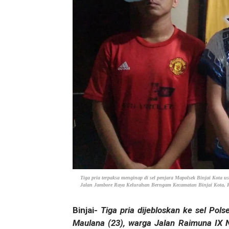
Tiga pria terpaksa menginap di sel penjara Mapolsek Binjai Kota 
Jalan Jambore Raya Kelurahan Berngam Kecamatan Binjai Kota, Ra
Binjai-
Tiga pria dijebloskan ke sel Pols
Maulana (23), warga Jalan Raimuna IX