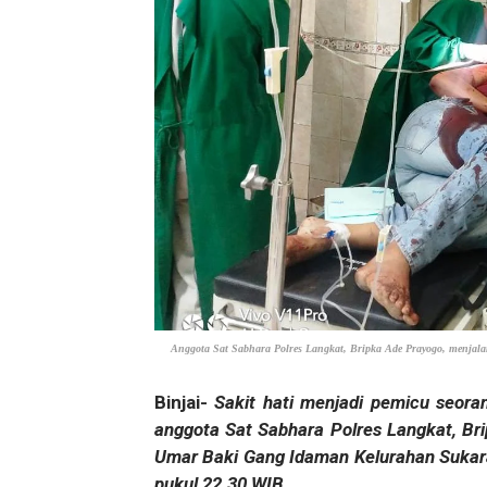
Anggota Sat Sabhara Polres Langkat, Bripka Ade Prayogo, menjalan
Binjai-
Sakit hati menjadi pemicu seora
anggota Sat Sabhara Polres Langkat, Br
Umar Baki Gang Idaman Kelurahan Sukara
pukul 22.30 WIB.