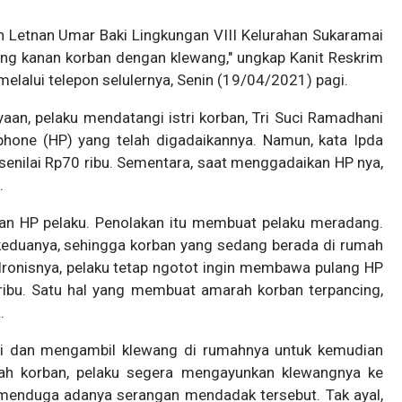
n Letnan Umar Baki Lingkungan VIII Kelurahan Sukaramai
g kanan korban dengan klewang," ungkap Kanit Reskrim
melalui telepon selulernya, Senin (19/04/2021) pagi.
aan, pelaku mendatangi istri korban, Tri Suci Ramadhani
hone (HP) yang telah digadaikannya. Namun, kata Ipda
senilai Rp70 ribu. Sementara, saat menggadaikan HP nya,
u.
kan HP pelaku. Penolakan itu membuat pelaku meradang.
a keduanya, sehingga korban yang sedang berada di rumah
 Ironisnya, pelaku tetap ngotot ingin membawa pulang HP
ribu. Satu hal yang membuat amarah korban terpancing,
.
ati dan mengambil klewang di rumahnya untuk kemudian
mah korban, pelaku segera mengayunkan klewangnya ke
 menduga adanya serangan mendadak tersebut. Tak ayal,