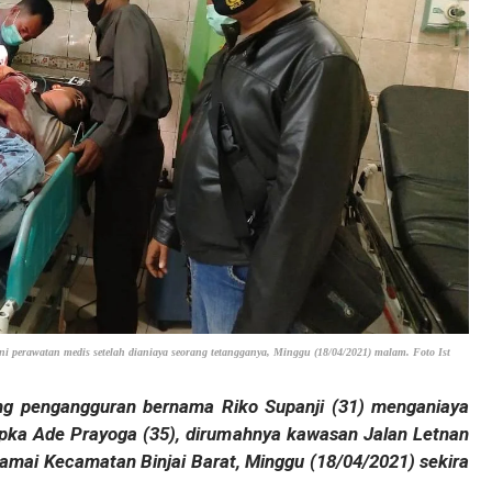
i perawatan medis setelah dianiaya seorang tetangganya, Minggu (18/04/2021) malam. Foto Ist
ng pengangguran bernama Riko Supanji (31) menganiaya
ipka Ade Prayoga (35), dirumahnya kawasan Jalan Letnan
mai Kecamatan Binjai Barat, Minggu (18/04/2021) sekira