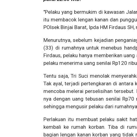
"Pelaku yang bermukim di kawasan Jala
itu membacok lengan kanan dan punggun
POlsek Binjai Barat, Ipda HM Firdaus SH, 
Menurutnya, sebelum kejadian penganiay
(33) di rumahnya untuk menebus handp
Firdaus, pelaku hanya memberikan uang 
pelaku menerima uang senilai Rp120 rib
Tentu saja, Tri Suci menolak menyerah
Tak ayal, terjadi pertengkaran di antar
mencoba melerai perselisihan tersebut.
nya dengan uang tebusan senilai Rp70 
sehingga mengusir pelaku dari rumahnya
Perlakuan itu membuat pelaku sakit h
kembali ke rumah korban. Tiba di ru
bagian lengan kanan korban yang tidak