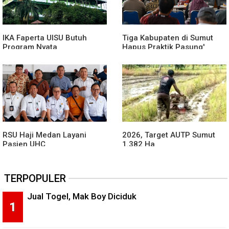
IKA Faperta UISU Butuh
Tiga Kabupaten di Sumut
Program Nyata
Hapus Praktik Pasung'
ODGJ
RSU Haji Medan Layani
2026, Target AUTP Sumut
Pasien UHC
1.382 Ha
TERPOPULER
Jual Togel, Mak Boy Diciduk