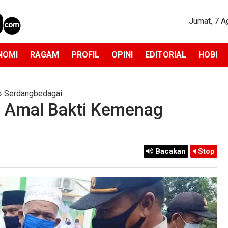
Jumat, 7 A
NOMI
RAGAM
PROFIL
OPINI
EDITORIAL
HOBI
»
Serdangbedagai
ri Amal Bakti Kemenag
Bacakan
Stop