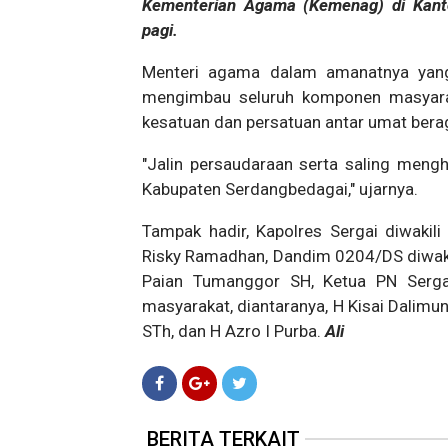
Kementerian Agama (Kemenag) di Kant
pagi.
Menteri agama dalam amanatnya yang 
mengimbau seluruh komponen masyarak
kesatuan dan persatuan antar umat ber
"Jalin persaudaraan serta saling meng
Kabupaten Serdangbedagai," ujarnya.
Tampak hadir, Kapolres Sergai diwakil
Risky Ramadhan, Dandim 0204/DS diwakil
Paian Tumanggor SH, Ketua PN Serga
masyarakat, diantaranya, H Kisai Dalimu
STh, dan H Azro I Purba.
Ali
BERITA TERKAIT