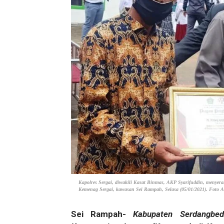
Kapolres Sergai, diwakili Kasat Binmas, AKP Syarifuddin, menye
Kemenag Sergai, kawasan Sei Rampah, Selasa (05/01/2021). Foto A
Sei Rampah-
Kabupaten Serdangbeda