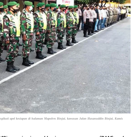
ikuti apel kesiapan di halaman Mapolres Binjai, kawasan Jalan Hasanuddin Binjai, Kamis