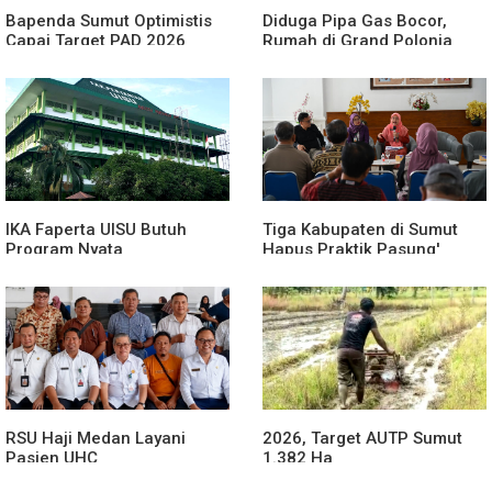
Bapenda Sumut Optimistis
Diduga Pipa Gas Bocor,
Capai Target PAD 2026
Rumah di Grand Polonia
Meledak
IKA Faperta UISU Butuh
Tiga Kabupaten di Sumut
Program Nyata
Hapus Praktik Pasung'
ODGJ
RSU Haji Medan Layani
2026, Target AUTP Sumut
Pasien UHC
1.382 Ha