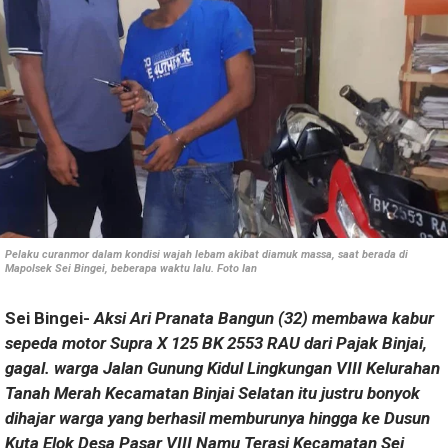
Pelaku curanmor dalam kondisi wajah lebam akibat diamuk massa, saat berada di
Mapolsek Sei Bingei, beberapa waktu lalu. Foto Ian
Sei Bingei-
Aksi Ari Pranata Bangun (32) membawa kabur
sepeda motor Supra X 125 BK 2553 RAU dari Pajak Binjai,
gagal. warga Jalan Gunung Kidul Lingkungan VIII Kelurahan
Tanah Merah Kecamatan Binjai Selatan itu justru bonyok
dihajar warga yang berhasil memburunya hingga ke Dusun
Kuta Elok Desa Pasar VIII Namu Terasi Kecamatan Sei