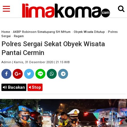
Home
»
AKBP Robinson Simatupang SH MHum
»
Obyek Wisata Ditutup
»
Polres
Sergai
»
Ragam
Polres Sergai Sekat Obyek Wisata
Pantai Cermin
Admin | Kamis, 31 Desember 2020 | 21.15 WIB
Bacakan
Stop