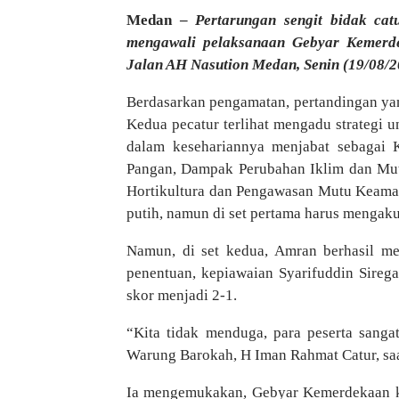
Medan –
Pertarungan sengit bidak cat
mengawali pelaksanaan Gebyar Kemerd
Jalan AH Nasution Medan, Senin (19/08/2
Berdasarkan pengamatan, pertandingan yan
Kedua pecatur terlihat mengadu strategi
dalam kesehariannya menjabat sebagai
Pangan, Dampak Perubahan Iklim dan M
Hortikultura dan Pengawasan Mutu Keam
putih, namun di set pertama harus mengak
Namun, di set kedua, Amran berhasil m
penentuan, kepiawaian Syarifuddin
Sirega
skor menjadi 2-1.
“Kita tidak menduga, para peserta sangat
Warung Barokah, H Iman Rahmat Catur, saa
Ia mengemukakan, Gebyar Kemerdekaan ka