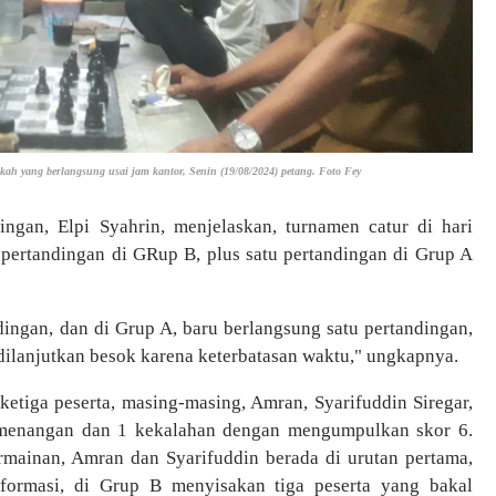
h yang berlangsung usai jam kantor, Senin (19/08/2024) petang. Foto Fey
ingan, Elpi Syahrin, menjelaskan, turnamen catur di hari
 pertandingan di GRup B, plus satu pertandingan di Grup A
dingan, dan di Grup A, baru berlangsung satu pertandingan,
dilanjutkan besok karena keterbatasan waktu," ungkapnya.
etiga peserta, masing-masing, Amran, Syarifuddin Siregar,
menangan dan 1 kekalahan dengan mengumpulkan skor 6.
permainan, Amran dan Syarifuddin berada di urutan pertama,
nformasi, di Grup B menyisakan tiga peserta yang bakal