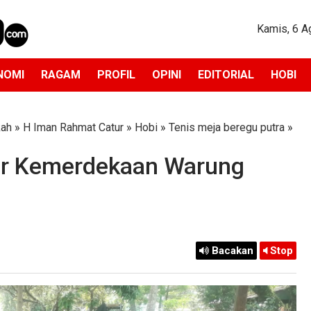
Kamis, 6 A
NOMI
RAGAM
PROFIL
OPINI
EDITORIAL
HOBI
kah
»
H Iman Rahmat Catur
»
Hobi
»
Tenis meja beregu putra
»
yar Kemerdekaan Warung
Bacakan
Stop