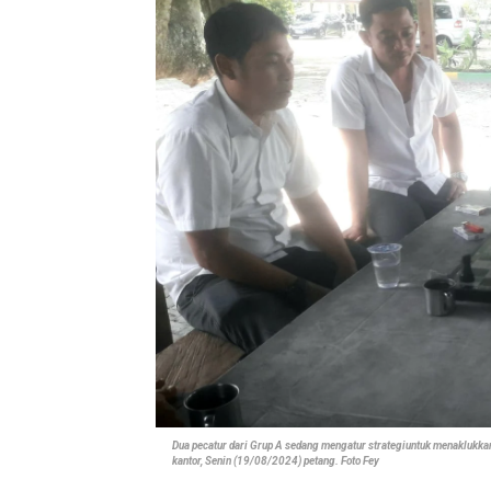
Dua pecatur dari Grup A sedang mengatur strategiuntuk menaklukk
kantor, Senin (19/08/2024) petang. Foto Fey