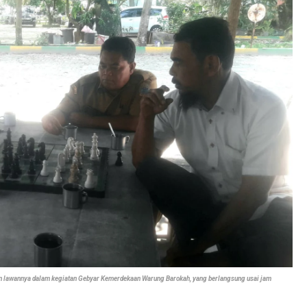
an lawannya dalam kegiatan Gebyar Kemerdekaan Warung Barokah, yang berlangsung usai jam