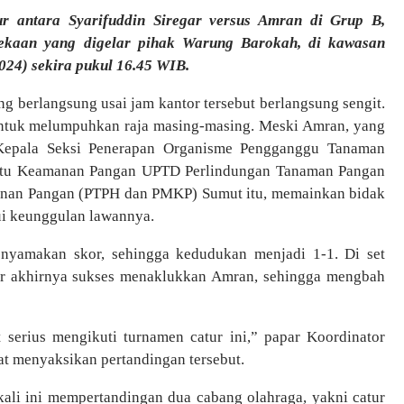
ur antara Syarifuddin Siregar versus Amran di Grup B,
ekaan yang digelar pihak Warung Barokah, di kawasan
024) sekira pukul 16.45 WIB.
g berlangsung usai jam kantor tersebut berlangsung sengit.
 untuk melumpuhkan raja masing-masing. Meski Amran, yang
 Kepala Seksi Penerapan Organisme Pengganggu Tanaman
utu Keamanan Pangan UPTD Perlindungan Tanaman Pangan
anan Pangan (PTPH dan PMKP) Sumut itu, memainkan bidak
ui keunggulan lawannya.
enyamakan skor, sehingga kedudukan menjadi 1-1. Di set
r akhirnya sukses menaklukkan Amran, sehingga mengbah
 serius mengikuti turnamen catur ini,” papar Koordinator
t menyaksikan pertandingan tersebut.
li ini mempertandingan dua cabang olahraga, yakni catur